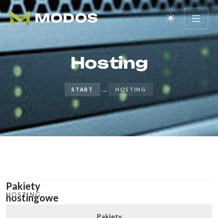
Hosting
→
START
HOSTING
Pakiety
HOSTING
hostingowe
Pakiety