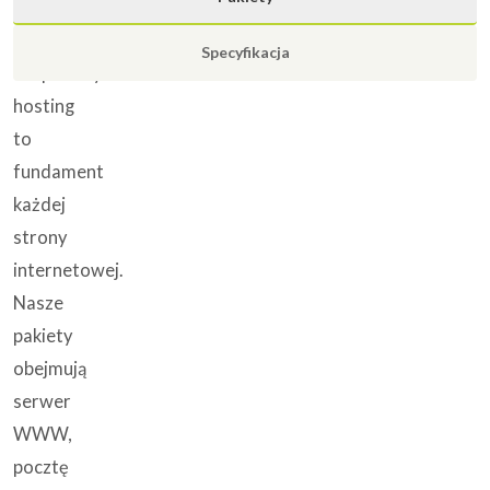
Stabilny
i
Specyfikacja
bezpieczny
hosting
to
fundament
każdej
strony
internetowej.
Nasze
pakiety
obejmują
serwer
WWW,
pocztę