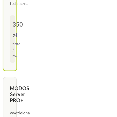
techniczna
350
zł
netto
/
rok
MODOS
Server
PRO+
wydzielona