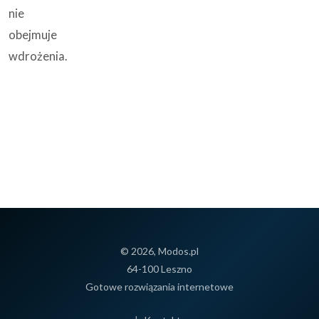
nie
obejmuje
wdrożenia.
© 2026, Modos.pl
64-100 Leszno
Gotowe rozwiązania internetowe