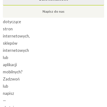
Masz
Napisz do nas
pytanie
dotyczące
stron
internetowych,
sklepów
internetowych
lub
aplikacji
mobilnych?
Zadzwoń
lub
napisz
—