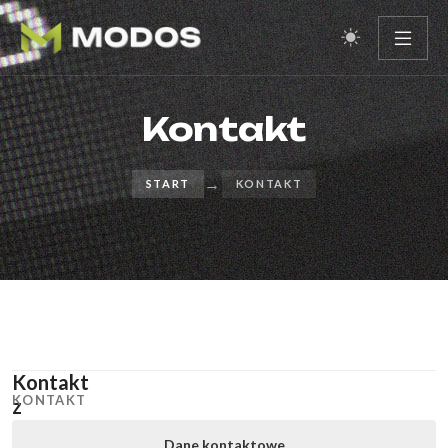
Kontakt
→
START
KONTAKT
Kontakt
KONTAKT
z
nami
Dane kontaktowe