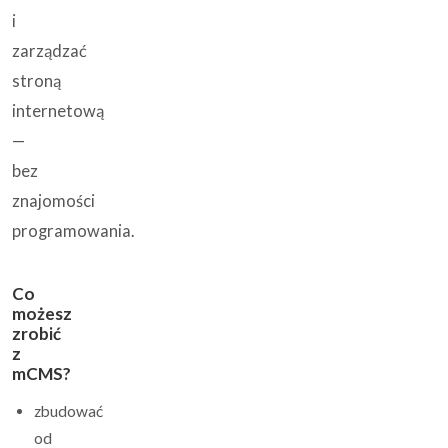
i
zarządzać
stroną
internetową
—
bez
znajomości
programowania.
Co
możesz
zrobić
z
mCMS?
zbudować
od