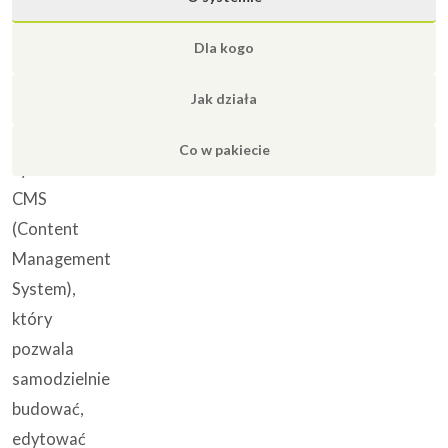
zarządzania
treścią
Dla kogo
mCMS
Jak działa
to
autorski
Co w pakiecie
system
CMS
(Content
Management
System),
który
pozwala
samodzielnie
budować,
edytować