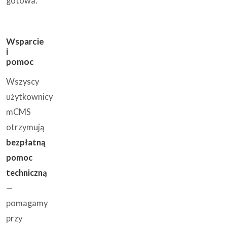
gotowa.
Wsparcie
i
pomoc
Wszyscy
użytkownicy
mCMS
otrzymują
bezpłatną
pomoc
techniczną
—
pomagamy
przy