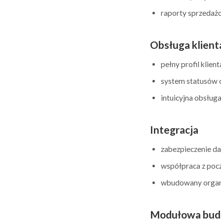
raporty sprzedażo
Obsługa klient
pełny profil klien
system statusów o
intuicyjna obsług
Integracja
zabezpieczenie d
współpraca z pocz
wbudowany organi
Modułowa bu