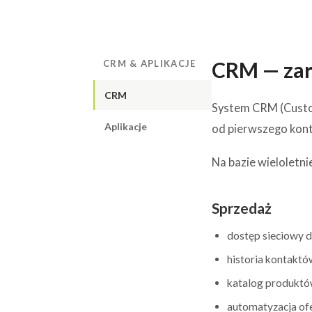
CRM — zarz
CRM & APLIKACJE
CRM
System CRM (Custo
Aplikacje
od pierwszego kont
Na bazie wieloletn
Sprzedaż
dostęp sieciowy d
historia kontaktó
katalog produktó
automatyzacja ofe