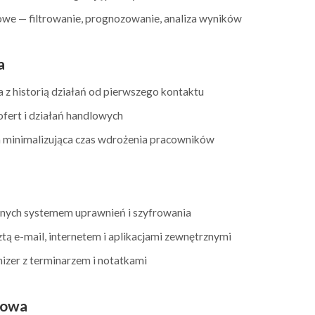
we — filtrowanie, prognozowanie, analiza wyników
a
ta z historią działań od pierwszego kontaktu
fert i działań handlowych
a minimalizująca czas wdrożenia pracowników
anych systemem uprawnień i szyfrowania
tą e-mail, internetem i aplikacjami zewnętrznymi
zer z terminarzem i notatkami
dowa