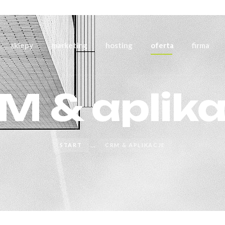
sklepy
marketing
hosting
oferta
firma
M & aplika
→
START
CRM & APLIKACJE