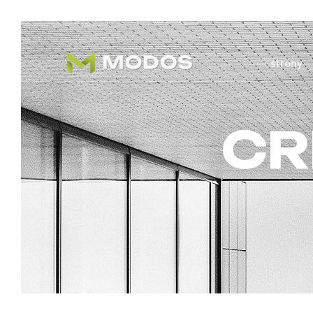
strony
CR