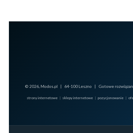
© 2026, Modos.pl
|
64-100 Leszno
|
Gotowe rozwiązan
strony internetowe
|
sklepy internetowe
|
pozycjonowanie
|
of