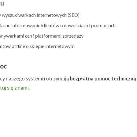
pu
 wyszukiwarkach internetowych (SEO)
larne informowanie klientów o nowościach i promocjach
ównywarkami cen i platformami sprzedaży
ntów offline o sklepie internetowym
moc
cy naszego systemu otrzymują
bezpłatną pomoc techniczną
uj się z nami
.