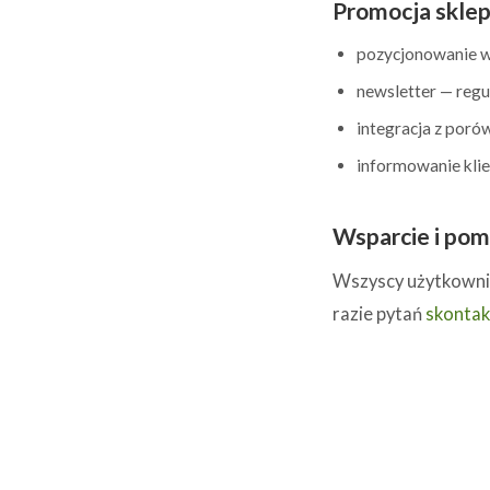
Promocja skle
pozycjonowanie w
newsletter — regu
integracja z por
informowanie klie
Wsparcie i po
Wszyscy użytkowni
razie pytań
skontakt