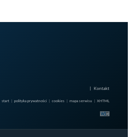
|
Kontakt
(otwiera się w no
start
|
polityka prywatności
|
cookies
|
mapa serwisu
|
XHTML