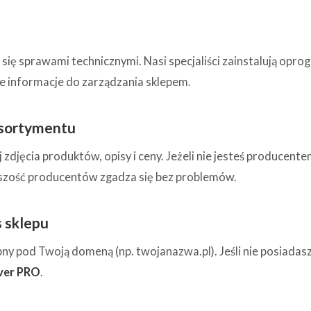
się sprawami technicznymi. Nasi specjaliści zainstalują opr
e informacje do zarządzania sklepem.
asortymentu
 zdjęcia produktów, opisy i ceny. Jeżeli nie jesteś producen
szość producentów zgadza się bez problemów.
 sklepu
pny pod Twoją domeną (np. twojanazwa.pl). Jeśli nie posiad
ver PRO
.