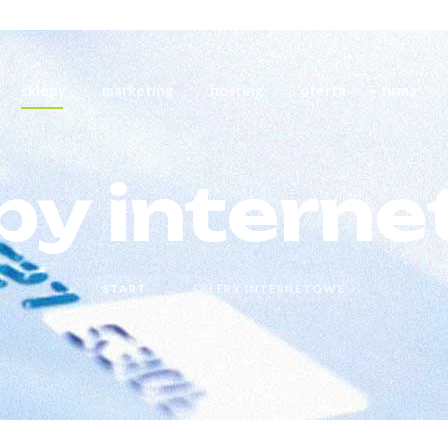
sklepy
marketing
hosting
oferta
firma
py intern
→
START
SKLEPY INTERNETOWE