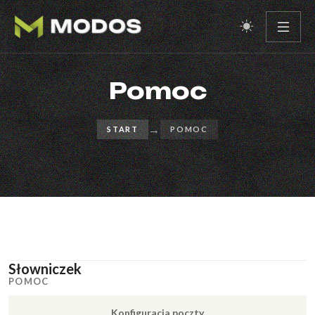
Pomoc
→
START
POMOC
Słowniczek
POMOC
Alias
Konfiguracja poczty