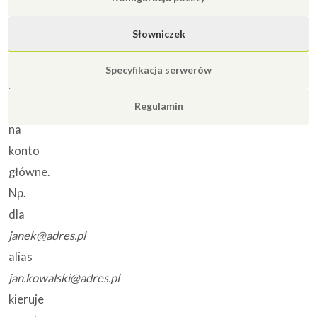
Dodatkowy
Słowniczek
adres
e-
Specyfikacja serwerów
mail
Regulamin
wskazujący
na
konto
główne.
Np.
dla
janek@adres.pl
alias
jan.kowalski@adres.pl
kieruje